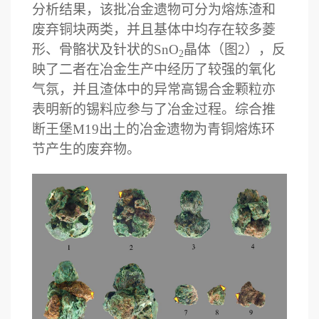
分析结果，该批冶金遗物可分为熔炼渣和
废弃铜块两类，并且基体中均存在较多菱
形、骨骼状及针状的
SnO
晶体（图
2
），反
2
映了二者在冶金生产中经历了较强的氧化
气氛，并且渣体中的异常高锡合金颗粒亦
表明新的锡料应参与了冶金过程。综合推
断王堡
M19
出土的冶金遗物为青铜熔炼环
节产生的废弃物。