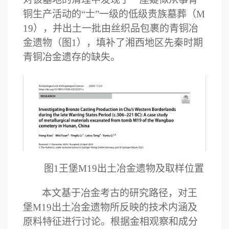
铜生产活动的
“
士
”
一级的低级贵族墓葬（
M
19
），并出土一批由丝织品包裹的青铜冶
金遗物（图
1
），填补了湘西地区先秦时期
青铜冶金遗存的缺失。
图
1
王堡
M19
出土冶金遗物及取样位置
本文基于冶金考古的研究路径，对王
堡
M19
出土冶金遗物所反映的技术内涵及
原料特征进行讨论。根据金相观察和成分