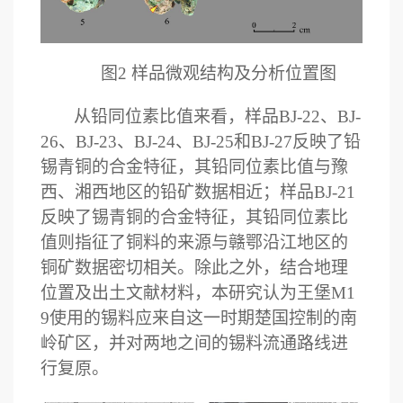
图
2
样品微观结构及分析位置图
从铅同位素比值来看，样品
BJ-22
、
BJ-
26
、
BJ-23
、
BJ-24
、
BJ-25
和
BJ-27
反映了铅
锡青铜的合金特征，其铅同位素比值与豫
西、湘西地区的铅矿数据相近
；样品
BJ-21
反映了锡青铜的合金特征，其铅同位素比
值则指征了铜料的来源与赣鄂沿江地区的
铜矿数据密切相关。除此之外，结合地理
位置及出土文献材料，本研究认为王堡
M1
9
使用的锡料应来自这一时期楚国控制的南
岭矿区，并对两地之间的锡料流通路线进
行复原
。