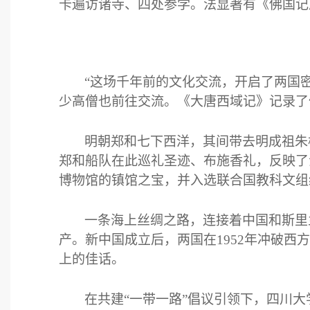
卡遍访诸寺、四处参学。法显著有《佛国记
“这场千年前的文化交流，开启了两国
少高僧也前往交流。《大唐西域记》记录了
明朝郑和七下西洋，其间带去明成祖朱
郑和船队在此巡礼圣迹、布施香礼，反映了
博物馆的镇馆之宝，并入选联合国教科文组
一条海上丝绸之路，连接着中国和斯里
产。新中国成立后，两国在
1952
年冲破西方
上的佳话。
在共建“一带一路”倡议引领下，四川