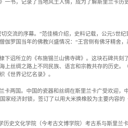
》一书，记录了当地风土人情，成为了解斯里兰卡历
密切交流的序幕。”范佳楠介绍，史料记载，公元
5
世纪
僧伽罗国当年的佛教兴盛情况：“王宫侧有佛牙精舍，
棣下诏所立的《布施锡兰山佛寺碑》。这块石碑共刻
海上丝绸之路上不同民族、语言和宗教共存的历史。
织《世界记忆名录》。
兰卡两国。中国的瓷器和丝绸在斯里兰卡广受欢迎，
国家经济封锁，签订了以用大米换橡胶为主要内容的
大学历史文化学院（今考古文博学院）考古系与斯里兰