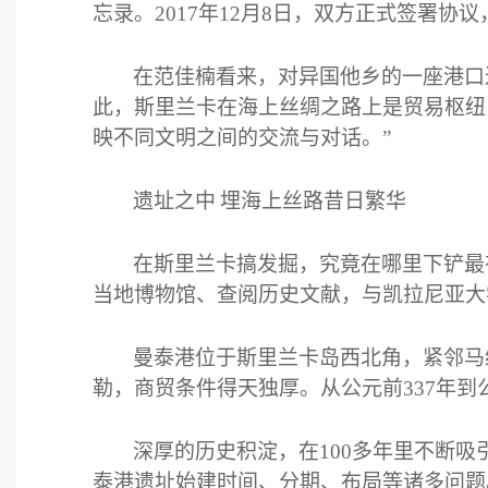
忘录。
2017
年
12
月
8
日，双方正式签署协议
在范佳楠看来，对异国他乡的一座港口
此，斯里兰卡在海上丝绸之路上是贸易枢纽
映不同文明之间的交流与对话。”
遗址之中
埋海上丝路昔日繁华
在斯里兰卡搞发掘，究竟在哪里下铲最
当地博物馆、查阅历史文献，与凯拉尼亚大
曼泰港位于斯里兰卡岛西北角，紧邻马
勒，商贸条件得天独厚。从公元前
337
年到
深厚的历史积淀，在
100
多年里不断吸
泰港遗址始建时间、分期、布局等诸多问题