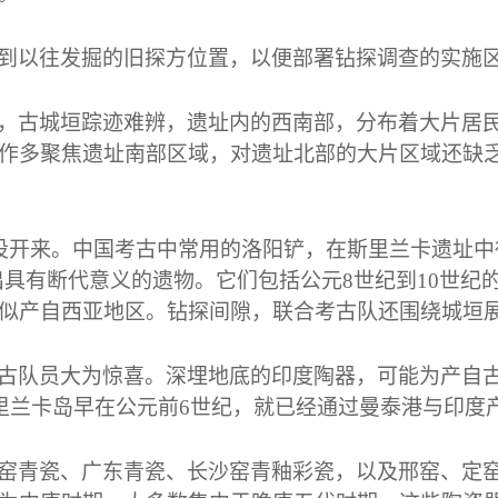
到以往发掘的旧探方位置，以便部署钻探调查的实施
，古城垣踪迹难辨，遗址内的西南部，分布着大片居
作多聚焦遗址南部区域，对遗址北部的大片区域还缺
设开来。中国考古中常用的洛阳铲，在斯里兰卡遗址中
出具有断代意义的遗物。它们包括公元
8
世纪到
10
世纪
似产自西亚地区。钻探间隙，联合考古队还围绕城垣
古队员大为惊喜。深埋地底的印度陶器，可能为产自
里兰卡岛早在公元前
6
世纪，就已经通过曼泰港与印度
窑青瓷、广东青瓷、长沙窑青釉彩瓷，以及邢窑、定