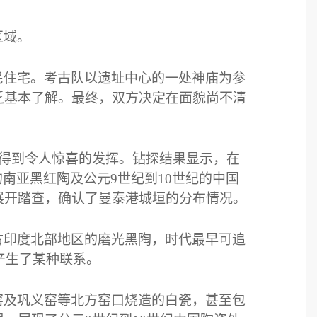
区域。
民住宅。考古队以遗址中心的一处神庙为参
乏基本了解。最终，双方决定在面貌尚不清
得到令人惊喜的发挥。钻探结果显示，在
的南亚黑红陶及公元
9
世纪到
10
世纪的中国
展开踏查，确认了曼泰港城垣的分布情况。
古印度北部地区的磨光黑陶，时代最早可追
产生了某种联系。
窑及巩义窑等北方窑口烧造的白瓷，甚至包