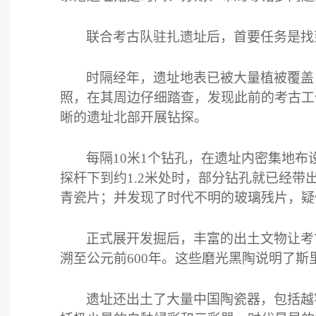
联合考古队驻扎遗址后，首要任务是找
时隔经年，遗址地表已被大量植被覆盖
照，在其周边仔细踏查，发现此前的考古工
晰的遗址北部开展钻探。
每隔
10
米
1
个钻孔，在遗址内密集地布
探杆下到约
1.2
米处时，部分钻孔就已经带
青瓷片；并发现了时代不明的玻璃残片，疑
正式展开发掘后，丰富的出土文物让考
溯至公元前
600
年。这些磨光黑陶说明了斯
遗址还出土了大量中国陶瓷器，包括越