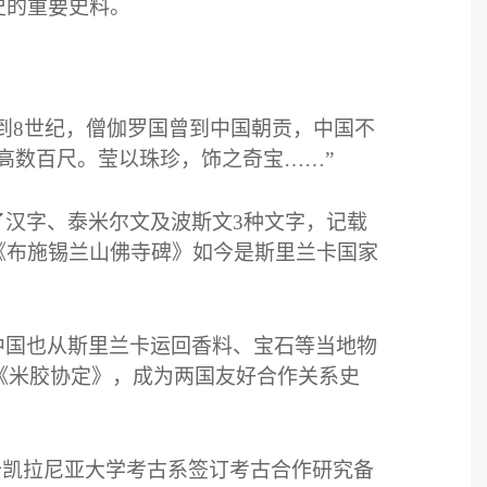
史的重要史料。
到
8
世纪，僧伽罗国曾到中国朝贡，中国不
高数百尺。莹以珠珍，饰之奇宝……”
了汉字、泰米尔文及波斯文
3
种文字，记载
《布施锡兰山佛寺碑》如今是斯里兰卡国家
中国也从斯里兰卡运回香料、宝石等当地物
《米胶协定》，成为两国友好合作关系史
卡凯拉尼亚大学考古系签订考古合作研究备